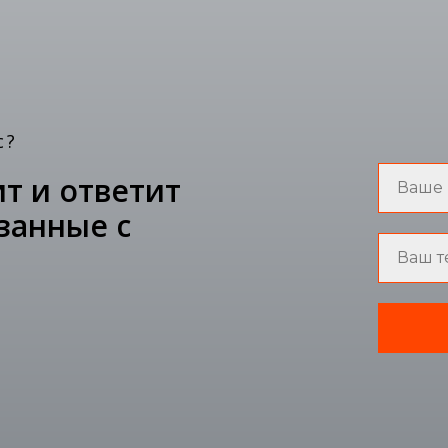
с?
т и ответит
занные с