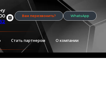
ну
:00
Вам перезвонить?
WhatsApp
52
о
Стать партнером
О компании