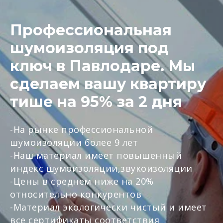
Профессиональная
шумоизоляция под
ключ в Павлодаре. Мы
сделаем вашу квартиру
тише на 95% за 2 дня
-На рынке профессиональной
шумоизоляции более 9 лет
-Наш материал имеет повышенный
индекс шумоизоляции,звукоизоляции
-Цены в среднем ниже на 20%
относительно конкурентов
-Материал экологически чистый и имеет
все сертификаты соответствия