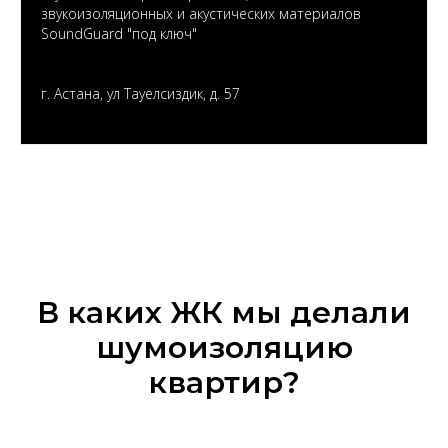
звукоизоляционных и акустических материалов
SoundGuard "под ключ"
г. Астана, ул Тауелсиздик, д. 57
В каких ЖК мы делали
шумоизоляцию
квартир?