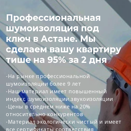
Профессиональная
шумоизоляция под
ключ в Астане. Мы
сделаем вашу квартиру
тише на 95% за 2 дня
-На рынке профессиональной
шумоизоляции более 9 лет
-Наш материал имеет повышенный
индекс шумоизоляции,звукоизоляции
-Цены в среднем ниже на 20%
относительно конкурентов
-Материал экологически чистый и имеет
все сертификаты соответствия