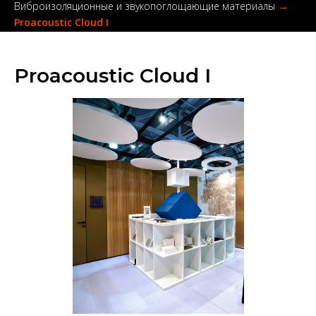
Виброизоляционные и звукопоглощающие материалы
→
Proacoustic Cloud I
Proacoustic Cloud I